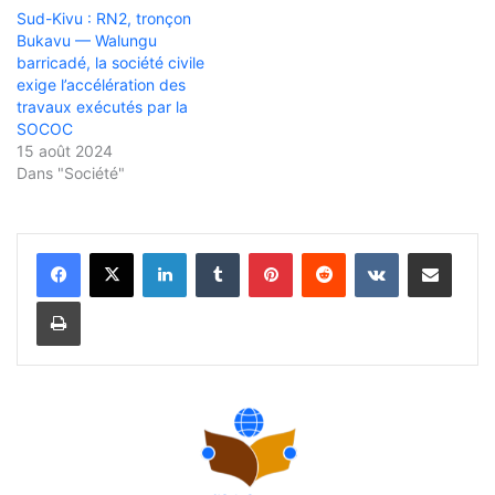
Sud-Kivu : RN2, tronçon
Bukavu — Walungu
barricadé, la société civile
exige l’accélération des
travaux exécutés par la
SOCOC
15 août 2024
Dans "Société"
Linkedin
Tumblr
Pinterest
Reddit
VKontakte
Partager par email
Imprimer