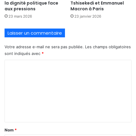
la dignité politique face
Tshisekedi et Emmanuel
aux pressions
Macron à Paris
23 mars 2026
23 janvier 2026
Laisser un commentaire
Votre adresse e-mail ne sera pas publiée.
Les champs obligatoires
sont indiqués avec
*
C
o
m
m
e
n
t
a
Nom
*