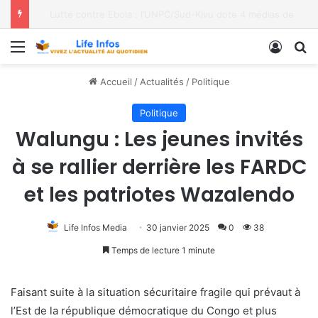
Moria FM, UNPC et Coopération Suisse unis pour stopper Ebola à Bukavu
Menu
Conne
R
Accueil
/
Actualités
/
Politique
Politique
Walungu : Les jeunes invités
à se rallier derrière les FARDC
et les patriotes Wazalendo
Life Infos Media
30 janvier 2025
0
38
Temps de lecture 1 minute
Faisant suite à la situation sécuritaire fragile qui prévaut à
l’Est de la république démocratique du Congo et plus