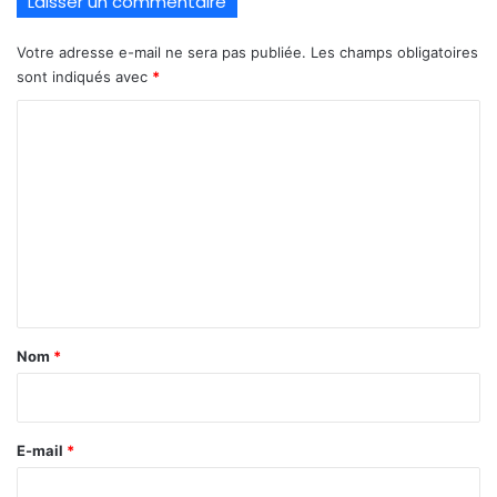
Laisser un commentaire
Votre adresse e-mail ne sera pas publiée.
Les champs obligatoires
sont indiqués avec
*
C
o
m
m
e
n
t
a
Nom
*
i
r
e
E-mail
*
*