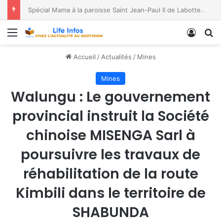
Spécial Mama à la paroisse Saint Jean-Paul II de Labotte, dans le diocèse de Bukavu
Menu
Conne
R
Accueil
/
Actualités
/
Mines
Mines
Walungu : Le gouvernement
provincial instruit la Société
chinoise MISENGA Sarl à
poursuivre les travaux de
réhabilitation de la route
Kimbili dans le territoire de
SHABUNDA