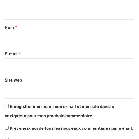
n
t
a
Nom
*
i
r
e
E-mail
*
*
Site web
Enregistrer mon nom, mon e-mail et mon site dans le
navigateur pour mon prochain commentaire.
Prévenez-moi de tous les nouveaux commentaires par e-mail.