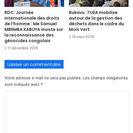
RDC: Journée
Bukavu : l’UEA mobilise
internationale des droits
autour de la gestion des
de l’homme : Me Samuel
déchets dans le cadre du
MBEMBA KABUYA insiste sur
Mois Vert
la reconnaissance des
18 mars 2026
génocides congolais
11 décembre 2025
Laisser un commentaire
Votre adresse e-mail ne sera pas publiée.
Les champs obligatoires
sont indiqués avec
*
C
o
m
m
e