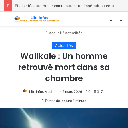
Ebola : l’écoute des communautés, un impératif au cœur de la riposte – les constats de Jean Kaseya rejoignent les alertes de De Joseph Kakisingi
Menu
Conne
R
Accueil
/
Actualités
Actualités
Walikale : Un homme
retrouvé mort dans sa
chambre
Life Infos Media
9 mars 2026
0
317
Temps de lecture 1 minute