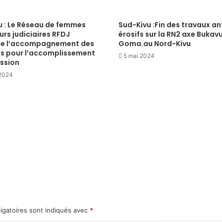
u : Le Réseau de femmes
Sud-Kivu :Fin des travaux an
rs judiciaires RFDJ
érosifs sur la RN2 axe Bukav
e l’accompagnement des
Goma.au Nord-Kivu
és pour l’accomplissement
5 mai 2024
ission
 2024
igatoires sont indiqués avec
*