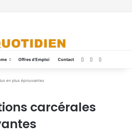
Connexion
Switch skin
Rechercher
mme
Offres d’Emploi
Contact
 plus en plus éprouvantes
itions carcérales
vantes