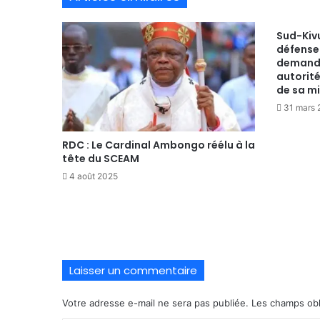
Sud-Kiv
défenseu
demand
autorit
de sa m
31 mars
RDC : Le Cardinal Ambongo réélu à la
tête du SCEAM
4 août 2025
Laisser un commentaire
Votre adresse e-mail ne sera pas publiée.
Les champs obl