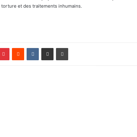
 torture et des traitements inhumains.
Pinterest
Reddit
VKontakte
Partager par email
Imprimer