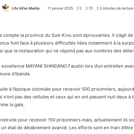
Life Infos Media
11 janvier 2025
0
70
2 minutes de lecture
e compte la province du Sud-Kivu sont éprouvantes. Il s’agit de
enus font face à plusieurs difficultés liées notamment à la surp
i que la restauration qui ne répond pas aux nombres des déte
ice, excellence MAYANI SHINDANO Faustin lors d’un entretien avec
mmune d’Ibanda.
uite à l’époque coloniale pour recevoir 500 prisonniers, aujour
 n’ont pas des cellules et ceux qui en ont passent nuit deux à tr
mme la gale,
 construite pour recevoir 150 prisonniers mais, actuellement ils 
ns un état de délabrement avancé. Les efforts sont en train d’êt