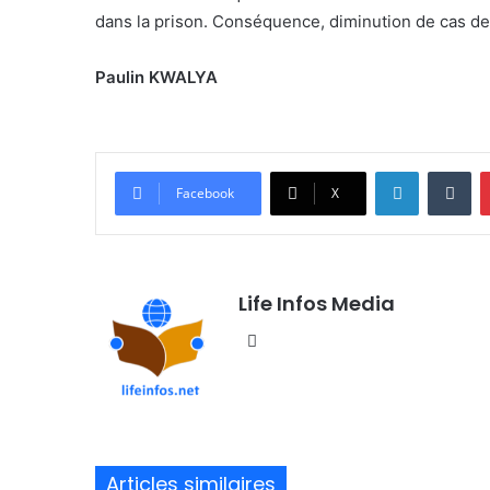
dans la prison. Conséquence, diminution de cas de
Paulin KWALYA
Linkedin
Tumblr
Facebook
X
Life Infos Media
We
bsi
te
Articles similaires