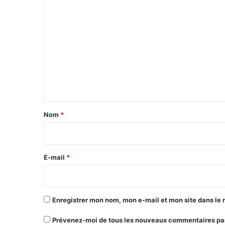
C
o
m
m
e
n
t
a
Nom
*
i
r
e
E-mail
*
*
Enregistrer mon nom, mon e-mail et mon site dans le
Prévenez-moi de tous les nouveaux commentaires par