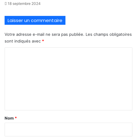
18 septembre 2024
Laisser un commentaire
Votre adresse e-mail ne sera pas publiée.
Les champs obligatoires
sont indiqués avec
*
C
o
m
m
e
n
t
a
Nom
*
i
r