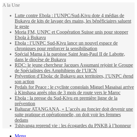
A la Une
Lutte contre Ebola : l’UNPC/Sud-Kivu dote 4 médias de
Bukavu de kits de lavage des mains, les bénéficiaires saluent
le geste
Moria FM, UNPC et Coopération Suisse unis pour stopper
Ebola à Bukavu
Ebola : l’UNPC Sud-Kivu lance un nouvel espace de
chroniques pour renforcer la sensibilisation
Spécial Mama à la paroisse Saint Jean-Paul II de Labotte,
dans le diocèse de Bukavu
RDC: le jeune chercheur Jacques Assumani rejoint le Groupe
de Spécialistes des Amphibiens de l’UICN
Prévention d’Ebola: de Bukavu aux territoires, l’UNPC étend
son action
Pedals for Peace : le cycliste congolais Miguel Masaisai arrive
à Kinshasa après plus de 3 mois de route vers le Maroc
Ebola : la presse du Sud-Kivu en première ligne de la
prévention
Baltazar ATANGANA, « L’accès au foncier doit devenir une
suite pratique et opérationnelle, on doit voir les femmes
dedans
Tshivanga reprend vie : les écogardes du PNKB à l’honneur
Menu