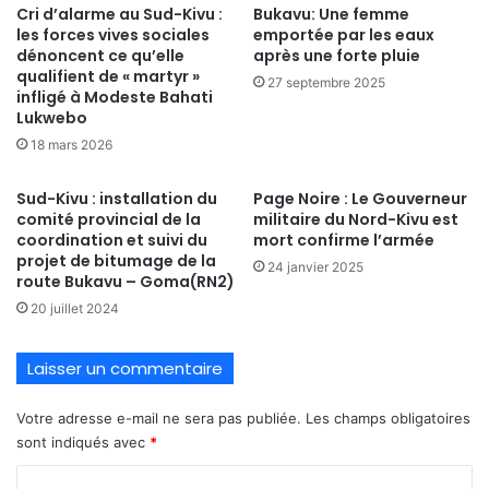
Cri d’alarme au Sud-Kivu :
Bukavu: Une femme
les forces vives sociales
emportée par les eaux
dénoncent ce qu’elle
après une forte pluie
qualifient de « martyr »
27 septembre 2025
infligé à Modeste Bahati
Lukwebo
18 mars 2026
Sud-Kivu : installation du
Page Noire : Le Gouverneur
comité provincial de la
militaire du Nord-Kivu est
coordination et suivi du
mort confirme l’armée
projet de bitumage de la
24 janvier 2025
route Bukavu – Goma(RN2)
20 juillet 2024
Laisser un commentaire
Votre adresse e-mail ne sera pas publiée.
Les champs obligatoires
sont indiqués avec
*
C