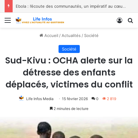
Ebola : l’écoute des communautés, un impératif au cœur de la riposte – les constats de Jean Kaseya rejoignent les alertes de De Joseph Kakisingi
Menu
Conne
R
Accueil
/
Actualités
/
Société
Société
Sud-Kivu : OCHA alerte sur la
détresse des enfants
déplacés, victimes du conflit
Life Infos Media
15 février 2026
0
2 819
2 minutes de lecture