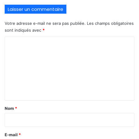
Laisser un commentaire
Votre adresse e-mail ne sera pas publiée.
Les champs obligatoires
sont indiqués avec
*
C
o
m
m
e
n
t
a
Nom
*
i
r
e
E-mail
*