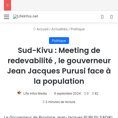
Menu
Conne
R
Accueil
/
Actualités
/
Politique
Politique
Sud-Kivu : Meeting de
redevabilité , le gouverneur
Jean Jacques Purusi face à
la population
Life Infos Media
9 septembre 2024
0
82
3 minutes de lecture
Le Gouverneur de Province Jean-Jacques PURUSI SADIKI