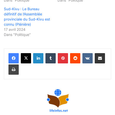
Dans "Politique"
Dans "Politique"
Sud-Kivu : Le Bureau
définitif de l’Assemblée
provinciale du Sud-Kivu est
connu (Plénière)
17 avril 2024
Dans "Politique"
Linkedin
Tumblr
Pinterest
Reddit
VKontakte
Partager par email
Imprimer