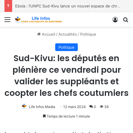
Ebola : l’UNPC Sud-Kivu lance un nouvel espace de chroniques pour renforcer la sensibilisation
Menu
Conne
R
Accueil
/
Actualités
/
Politique
Politique
Sud-Kivu: les députés en
plénière ce vendredi pour
valider les suppléants et
coopter les chefs coutumiers
Life Infos Media
12 mars 2024
0
36
Temps de lecture 1 minute