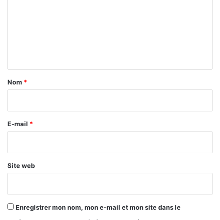
m
m
e
n
t
a
Nom
*
i
r
e
E-mail
*
*
Site web
Enregistrer mon nom, mon e-mail et mon site dans le