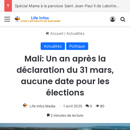
Spécial Mama à la paroisse Saint Jean-Paul II de Labotte, dans le diocèse de Bukavu
Menu
Conne
R
Accueil
/
Actualités
Actualités
Politique
Mali: Un an après la
déclaration du 31 mars,
aucune date pour les
élections
Life Infos Media
1 avril 2025
0
80
2 minutes de lecture