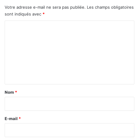
Votre adresse e-mail ne sera pas publiée.
Les champs obligatoires
sont indiqués avec
*
C
o
m
m
e
n
t
a
Nom
*
i
r
e
E-mail
*
*