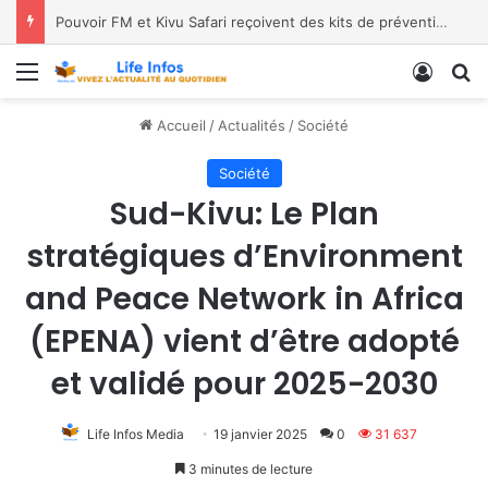
Pouvoir FM et Kivu Safari reçoivent des kits de prévention
Menu
Conne
R
Accueil
/
Actualités
/
Société
Société
Sud-Kivu: Le Plan
stratégiques d’Environment
and Peace Network in Africa
(EPENA) vient d’être adopté
et validé pour 2025-2030
Life Infos Media
19 janvier 2025
0
31 637
3 minutes de lecture