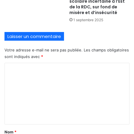
scolaire incertaine à l’Est
de la RDC, sur fond de
misère et d’insécurité
1 septembre 2025
Laisser un commentaire
Votre adresse e-mail ne sera pas publiée.
Les champs obligatoires
sont indiqués avec
*
C
o
m
m
e
n
t
a
Nom
*