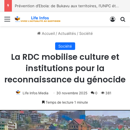
Prévention d’Ebola: de Bukavu aux territoires, l’UNPC étend son action
Menu
Conne
R
Accueil
/
Actualités
/
Société
Société
La RDC mobilise culture et
institutions pour la
reconnaissance du génocide
Life Infos Media
30 novembre 2025
0
381
Temps de lecture 1 minute