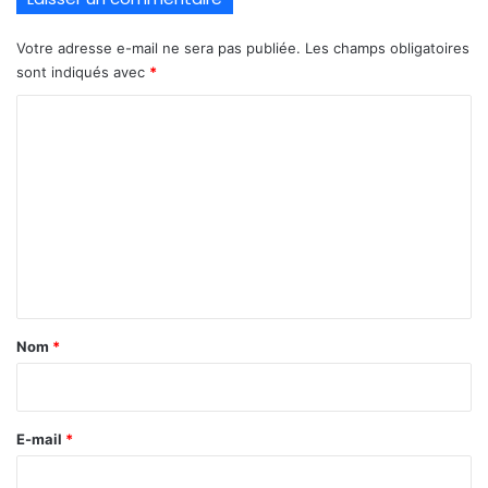
Votre adresse e-mail ne sera pas publiée.
Les champs obligatoires
sont indiqués avec
*
C
o
m
m
e
n
t
a
Nom
*
i
r
e
E-mail
*
*