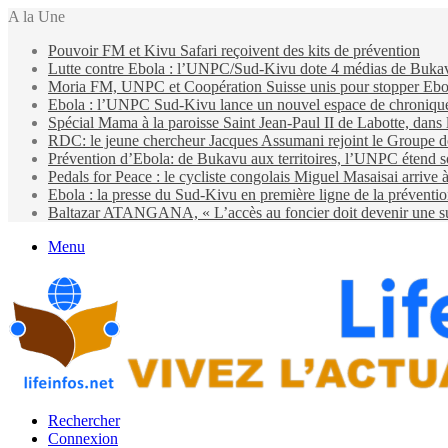
A la Une
Pouvoir FM et Kivu Safari reçoivent des kits de prévention
Lutte contre Ebola : l’UNPC/Sud-Kivu dote 4 médias de Bukavu d
Moria FM, UNPC et Coopération Suisse unis pour stopper Eb
Ebola : l’UNPC Sud-Kivu lance un nouvel espace de chroniques 
Spécial Mama à la paroisse Saint Jean-Paul II de Labotte, dans
RDC: le jeune chercheur Jacques Assumani rejoint le Groupe d
Prévention d’Ebola: de Bukavu aux territoires, l’UNPC étend s
Pedals for Peace : le cycliste congolais Miguel Masaisai arrive
Ebola : la presse du Sud-Kivu en première ligne de la préventi
Baltazar ATANGANA, « L’accès au foncier doit devenir une suit
Menu
Rechercher
Connexion