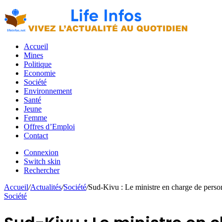
Accueil
Mines
Politique
Economie
Société
Environnement
Santé
Jeune
Femme
Offres d’Emploi
Contact
Connexion
Switch skin
Rechercher
Accueil
/
Actualités
/
Société
/
Sud-Kivu : Le ministre en charge de perso
Société