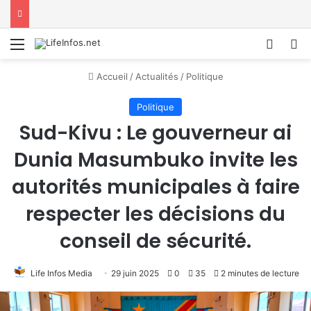
Menu
Conne
R
Accueil
/
Actualités
/
Politique
Politique
Sud-Kivu : Le gouverneur ai
Dunia Masumbuko invite les
autorités municipales à faire
respecter les décisions du
conseil de sécurité.
Life Infos Media
29 juin 2025
0
35
2 minutes de lecture