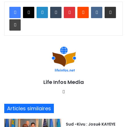
Linkedin
Tumblr
Pinterest
Reddit
VKontakte
Partager par email
Imprimer
Life Infos Media
We
bsi
te
Articles similaires
Sud -Kivu : Josué KAYEYE