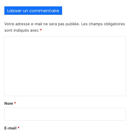
Laisser un commentaire
Votre adresse e-mail ne sera pas publiée.
Les champs obligatoires
sont indiqués avec
*
C
o
m
m
e
n
t
a
Nom
*
i
r
e
E-mail
*