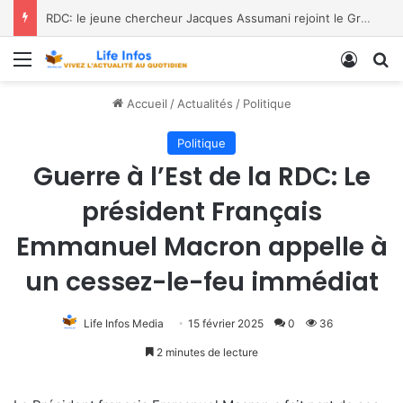
Menu
Conne
R
Accueil
/
Actualités
/
Politique
Politique
Guerre à l’Est de la RDC: Le
président Français
Emmanuel Macron appelle à
un cessez-le-feu immédiat
Life Infos Media
15 février 2025
0
36
2 minutes de lecture