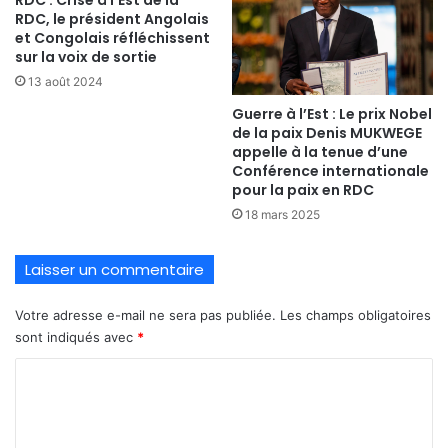
RDC : Crise à l’Est de la
RDC, le président Angolais
et Congolais réfléchissent
sur la voix de sortie
13 août 2024
Guerre à l’Est : Le prix Nobel
de la paix Denis MUKWEGE
appelle à la tenue d’une
Conférence internationale
pour la paix en RDC
18 mars 2025
Laisser un commentaire
Votre adresse e-mail ne sera pas publiée.
Les champs obligatoires
sont indiqués avec
*
C
o
m