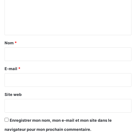
m
e
n
t
a
Nom
*
i
r
e
E-mail
*
*
Site web
Enregistrer mon nom, mon e-mail et mon site dans le
navigateur pour mon prochain commentaire.