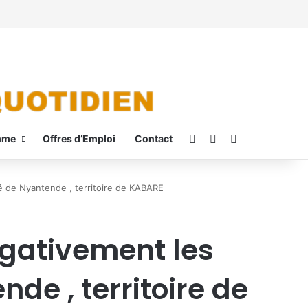
Connexion
Switch skin
Rechercher
mme
Offres d’Emploi
Contact
té de Nyantende , territoire de KABARE
égativement les
de , territoire de