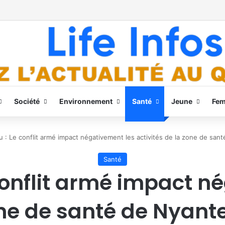
Société
Environnement
Santé
Jeune
Fe
u : Le conflit armé impact négativement les activités de la zone de san
Santé
conflit armé impact n
one de santé de Nyanten