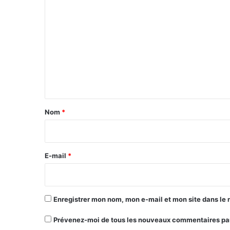
C
o
m
m
e
n
t
a
Nom
*
i
r
e
E-mail
*
*
Enregistrer mon nom, mon e-mail et mon site dans le
Prévenez-moi de tous les nouveaux commentaires par