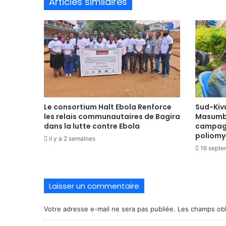
Articles similaires
Le consortium Halt Ebola Renforce
Sud-Kiv
les relais communautaires de Bagira
Masumbu
dans la lutte contre Ebola
campagn
poliomyé
il y a 2 semaines
16 septe
Laisser un commentaire
Votre adresse e-mail ne sera pas publiée.
Les champs obl