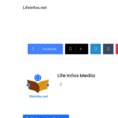
Lifeinfos.net
Linkedin
Tumblr
Facebook
X
Life Infos Media
We
bsi
te