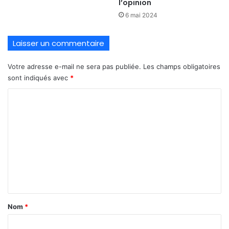
l’opinion
6 mai 2024
Laisser un commentaire
Votre adresse e-mail ne sera pas publiée.
Les champs obligatoires
sont indiqués avec
*
C
o
m
m
e
n
t
a
Nom
*
i