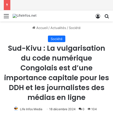
Menu
Conne
R
Accueil
/
Actualités
/
Société
Société
Sud-Kivu : La vulgarisation
du code numérique
Congolais est d’une
importance capitale pour les
DDH et les journalistes des
médias en ligne
Life Infos Media
18 décembre 2024
0
104