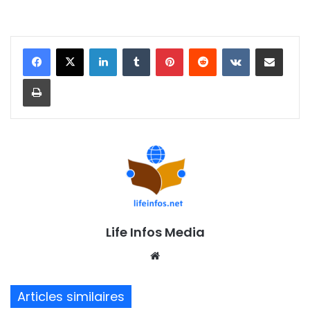
Linkedin
Tumblr
Pinterest
Reddit
VKontakte
Partager par email
Imprimer
Life Infos Media
We
bsi
te
Articles similaires