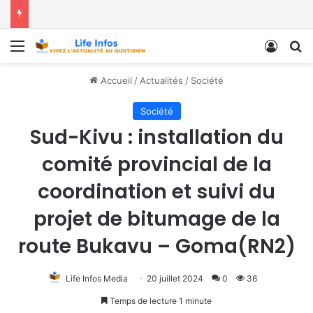
Moria FM, UNPC et Coopération Suisse unis pour stopper Ebola à Bukavu
Menu
Conne
R
Accueil
/
Actualités
/
Société
Société
Sud-Kivu : installation du
comité provincial de la
coordination et suivi du
projet de bitumage de la
route Bukavu – Goma(RN2)
Life Infos Media
20 juillet 2024
0
36
Temps de lecture 1 minute