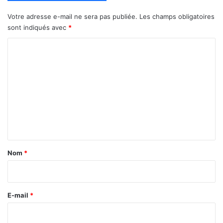
Votre adresse e-mail ne sera pas publiée.
Les champs obligatoires
sont indiqués avec
*
C
o
m
m
e
n
t
a
Nom
*
i
r
e
E-mail
*
*