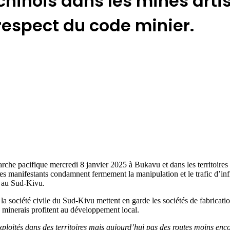
hinois dans les mines artis
e respect du code minier.
che pacifique mercredi 8 janvier 2025 à Bukavu et dans les territoires pou
 manifestants condamnent fermement la manipulation et le trafic d’in
is au Sud-Kivu.
la société civile du Sud-Kivu mettent en garde les sociétés de fabrica
s minerais profitent au développement local.
ploités dans des territoires mais aujourd’hui pas des routes moins encor