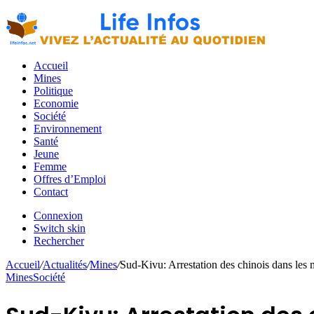
Accueil
Mines
Politique
Economie
Société
Environnement
Santé
Jeune
Femme
Offres d’Emploi
Contact
Connexion
Switch skin
Rechercher
Accueil
/
Actualités
/
Mines
/
Sud-Kivu: Arrestation des chinois dans les mi
Mines
Société