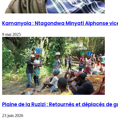
Kamanyola : Ntagondwa Minyati Alphonse vice-p
9 mai 2025
Plaine de la Ruzizi : Retournés et déplacés de
23 juin 2026