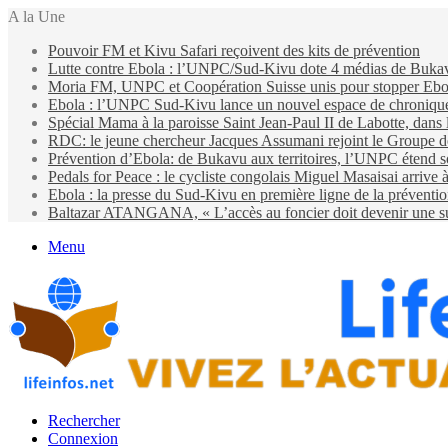
A la Une
Pouvoir FM et Kivu Safari reçoivent des kits de prévention
Lutte contre Ebola : l’UNPC/Sud-Kivu dote 4 médias de Bukavu d
Moria FM, UNPC et Coopération Suisse unis pour stopper Eb
Ebola : l’UNPC Sud-Kivu lance un nouvel espace de chroniques 
Spécial Mama à la paroisse Saint Jean-Paul II de Labotte, dans
RDC: le jeune chercheur Jacques Assumani rejoint le Groupe d
Prévention d’Ebola: de Bukavu aux territoires, l’UNPC étend s
Pedals for Peace : le cycliste congolais Miguel Masaisai arrive
Ebola : la presse du Sud-Kivu en première ligne de la préventi
Baltazar ATANGANA, « L’accès au foncier doit devenir une suit
Menu
Rechercher
Connexion