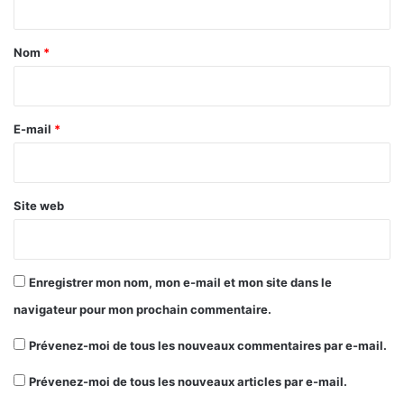
t
a
Nom
*
i
r
e
E-mail
*
*
Site web
Enregistrer mon nom, mon e-mail et mon site dans le
navigateur pour mon prochain commentaire.
Prévenez-moi de tous les nouveaux commentaires par e-mail.
Prévenez-moi de tous les nouveaux articles par e-mail.