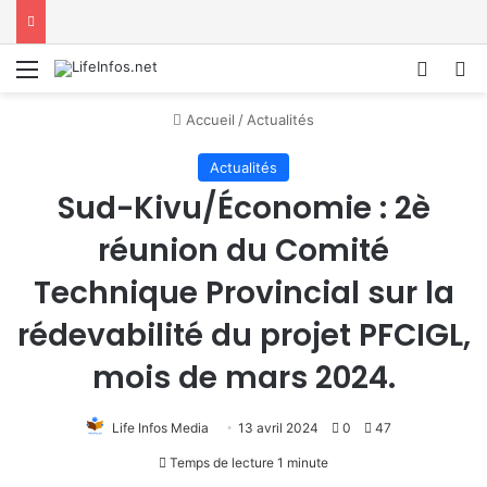
Menu
Conne
R
Accueil
/
Actualités
Actualités
Sud-Kivu/Économie : 2è
réunion du Comité
Technique Provincial sur la
rédevabilité du projet PFCIGL,
mois de mars 2024.
Life Infos Media
13 avril 2024
0
47
Temps de lecture 1 minute