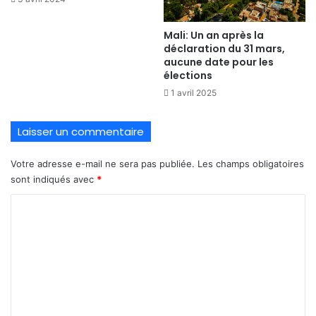
Mali: Un an après la
déclaration du 31 mars,
aucune date pour les
élections
1 avril 2025
Laisser un commentaire
Votre adresse e-mail ne sera pas publiée.
Les champs obligatoires
sont indiqués avec
*
C
o
m
m
e
n