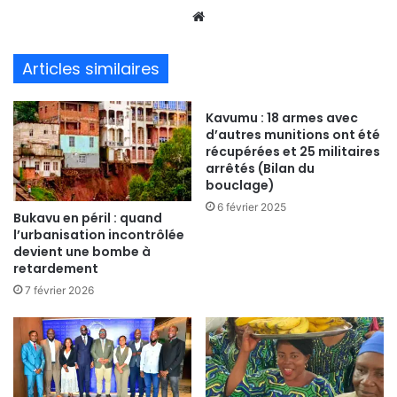
We
bsi
te
Articles similaires
Kavumu : 18 armes avec
d’autres munitions ont été
récupérées et 25 militaires
arrêtés (Bilan du
bouclage)
6 février 2025
Bukavu en péril : quand
l’urbanisation incontrôlée
devient une bombe à
retardement
7 février 2026