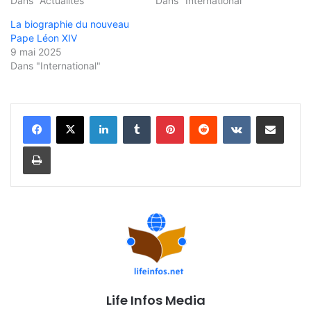
Dans "Actualités"
Dans "International"
La biographie du nouveau
Pape Léon XIV
9 mai 2025
Dans "International"
Linkedin
Tumblr
Pinterest
Reddit
VKontakte
Partager par email
Imprimer
Life Infos Media