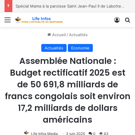
Spécial Mama à la paroisse Saint Jean-Paul II de Labotte, dans le diocèse de Bukavu
Menu
Conne
R
Accueil
/
Actualités
Actualités
Economie
Assemblée Nationale :
Budget rectificatif 2025 est
de 50 691,8 milliards de
francs congolais soit environ
17,2 milliards de dollars
américains
Life Infos Media
3 juin 2025
0
43