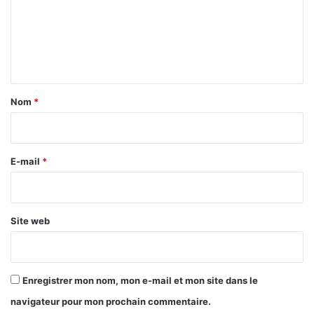
m
e
n
t
a
Nom
*
i
r
e
E-mail
*
*
Site web
Enregistrer mon nom, mon e-mail et mon site dans le
navigateur pour mon prochain commentaire.