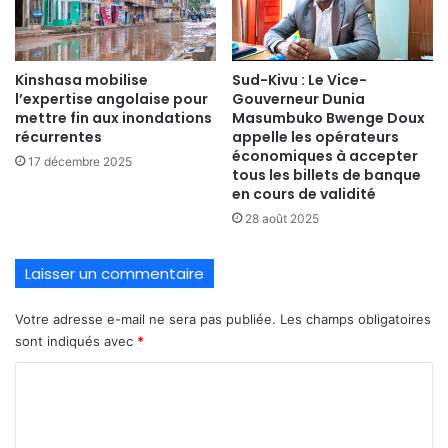
Kinshasa mobilise
Sud-Kivu : Le Vice-
l’expertise angolaise pour
Gouverneur Dunia
mettre fin aux inondations
Masumbuko Bwenge Doux
récurrentes
appelle les opérateurs
économiques à accepter
17 décembre 2025
tous les billets de banque
en cours de validité
28 août 2025
Laisser un commentaire
Votre adresse e-mail ne sera pas publiée.
Les champs obligatoires
sont indiqués avec
*
C
o
m