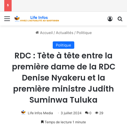
Menu
Conne
R
Accueil
/
Actualités
/
Politique
Politique
RDC : Tète à tête entre la
première dame de la RDC
Denise Nyakeru et la
première ministre Judith
Suminwa Tuluka
Life Infos Media
3 juillet 2024
0
29
Temps de lecture 1 minute