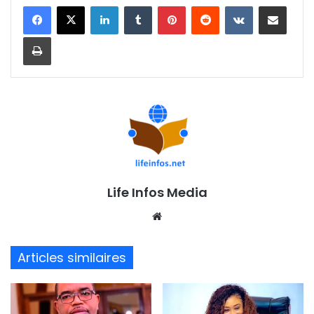
Linkedin
Tumblr
Pinterest
Reddit
VKontakte
Partager par email
Imprimer
Life Infos Media
We
bsi
te
Articles similaires