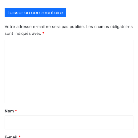
Laisser un commentaire
Votre adresse e-mail ne sera pas publiée.
Les champs obligatoires
sont indiqués avec
*
C
o
m
m
e
n
t
a
Nom
*
i
r
e
E-mail
*