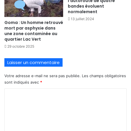
l’autoroute de quatre
bandes évoluent
normalement
13 juillet 2024
Goma : Un homme retrouvé
mort par asphyxie dans
une zone contaminée au
quartier Lac Vert
29 octobre 2025
Laisser un commentaire
Votre adresse e-mail ne sera pas publiée.
Les champs obligatoires
sont indiqués avec
*
C
o
m
m
e