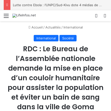
Lutte contre Ebola : l’UNPC/Sud-Kivu dote 4 médias de Bukavu de kits de lavage des mains, les bénéficiaires saluent le geste
Menu
Conne
R
Accueil
/
Actualités
/
International
International
Société
RDC : Le Bureau de
l’Assemblée nationale
demande la mise en place
d’un couloir humanitaire
pour assister la population
et éviter un bain de sang
dans la ville de Goma