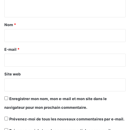
n
t
a
Nom
*
i
r
e
E-mail
*
*
Site web
Enregistrer mon nom, mon e-mail et mon site dans le
navigateur pour mon prochain commentaire.
Prévenez-moi de tous les nouveaux commentaires par e-mail.