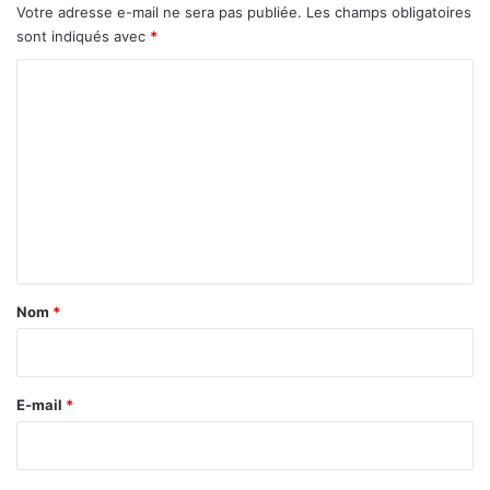
Votre adresse e-mail ne sera pas publiée.
Les champs obligatoires
sont indiqués avec
*
C
o
m
m
e
n
t
a
Nom
*
i
r
e
E-mail
*
*