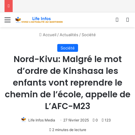
Menu
Conne
R
Accueil
/
Actualités
/
Société
Société
Nord-Kivu: Malgré le mot
d’ordre de Kinshasa les
enfants vont reprendre le
chemin de l’école, appelle de
L’AFC-M23
Life Infos Media
27 février 2025
0
123
2 minutes de lecture