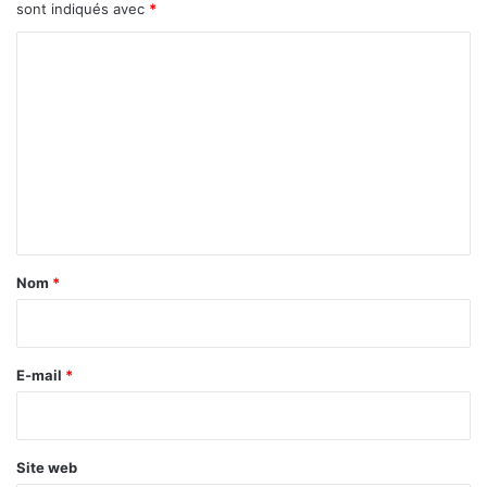
sont indiqués avec
*
C
o
m
m
e
n
t
a
Nom
*
i
r
e
E-mail
*
*
Site web