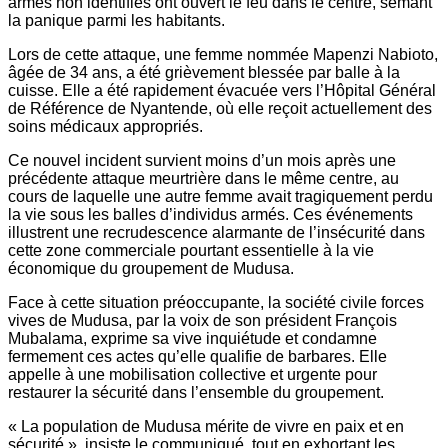
armés non identifiés ont ouvert le feu dans le centre, semant
la panique parmi les habitants.
Lors de cette attaque, une femme nommée Mapenzi Nabioto,
âgée de 34 ans, a été grièvement blessée par balle à la
cuisse. Elle a été rapidement évacuée vers l’Hôpital Général
de Référence de Nyantende, où elle reçoit actuellement des
soins médicaux appropriés.
Ce nouvel incident survient moins d’un mois après une
précédente attaque meurtrière dans le même centre, au
cours de laquelle une autre femme avait tragiquement perdu
la vie sous les balles d’individus armés. Ces événements
illustrent une recrudescence alarmante de l’insécurité dans
cette zone commerciale pourtant essentielle à la vie
économique du groupement de Mudusa.
Face à cette situation préoccupante, la société civile forces
vives de Mudusa, par la voix de son président François
Mubalama, exprime sa vive inquiétude et condamne
fermement ces actes qu’elle qualifie de barbares. Elle
appelle à une mobilisation collective et urgente pour
restaurer la sécurité dans l’ensemble du groupement.
« La population de Mudusa mérite de vivre en paix et en
sécurité », insiste le communiqué, tout en exhortant les