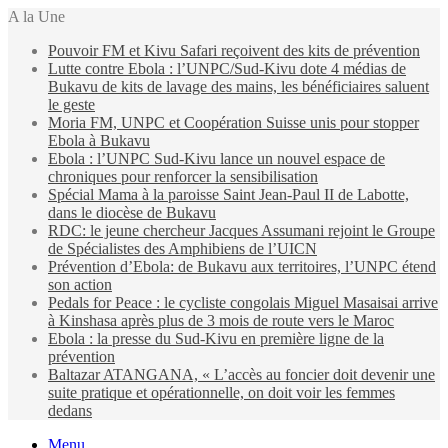
A la Une
Pouvoir FM et Kivu Safari reçoivent des kits de prévention
Lutte contre Ebola : l’UNPC/Sud-Kivu dote 4 médias de
Bukavu de kits de lavage des mains, les bénéficiaires saluent
le geste
Moria FM, UNPC et Coopération Suisse unis pour stopper
Ebola à Bukavu
Ebola : l’UNPC Sud-Kivu lance un nouvel espace de
chroniques pour renforcer la sensibilisation
Spécial Mama à la paroisse Saint Jean-Paul II de Labotte,
dans le diocèse de Bukavu
RDC: le jeune chercheur Jacques Assumani rejoint le Groupe
de Spécialistes des Amphibiens de l’UICN
Prévention d’Ebola: de Bukavu aux territoires, l’UNPC étend
son action
Pedals for Peace : le cycliste congolais Miguel Masaisai arrive
à Kinshasa après plus de 3 mois de route vers le Maroc
Ebola : la presse du Sud-Kivu en première ligne de la
prévention
Baltazar ATANGANA, « L’accès au foncier doit devenir une
suite pratique et opérationnelle, on doit voir les femmes
dedans
Menu