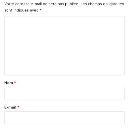
Votre adresse e-mail ne sera pas publiée.
Les champs obligatoires
sont indiqués avec
*
C
o
m
m
e
n
t
a
Nom
*
i
r
e
E-mail
*
*