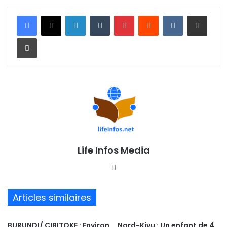
Linkedin
Tumblr
Pinterest
Reddit
VKontakte
Partager par email
Imprimer
Life Infos Media
We
bsi
te
Articles similaires
BURUNDI/ CIBITOKE : Environ
Nord-Kivu : Un enfant de 4