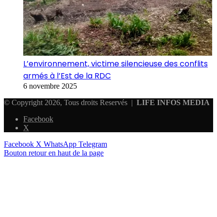
L’environnement, victime silencieuse des conflits
armés à l’Est de la RDC
6 novembre 2025
© Copyright 2026, Tous droits Reservés |
LIFE INFOS MEDIA
Facebook
X
Facebook
X
WhatsApp
Telegram
Bouton retour en haut de la page