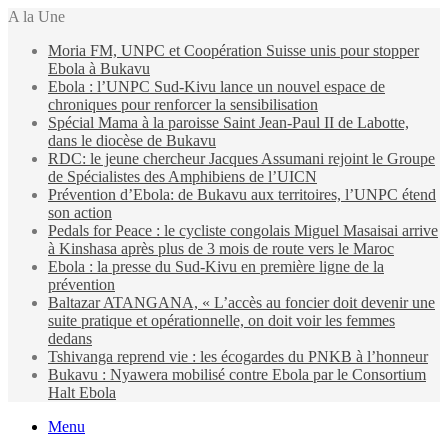
A la Une
Moria FM, UNPC et Coopération Suisse unis pour stopper
Ebola à Bukavu
Ebola : l’UNPC Sud-Kivu lance un nouvel espace de
chroniques pour renforcer la sensibilisation
Spécial Mama à la paroisse Saint Jean-Paul II de Labotte,
dans le diocèse de Bukavu
RDC: le jeune chercheur Jacques Assumani rejoint le Groupe
de Spécialistes des Amphibiens de l’UICN
Prévention d’Ebola: de Bukavu aux territoires, l’UNPC étend
son action
Pedals for Peace : le cycliste congolais Miguel Masaisai arrive
à Kinshasa après plus de 3 mois de route vers le Maroc
Ebola : la presse du Sud-Kivu en première ligne de la
prévention
Baltazar ATANGANA, « L’accès au foncier doit devenir une
suite pratique et opérationnelle, on doit voir les femmes
dedans
Tshivanga reprend vie : les écogardes du PNKB à l’honneur
Bukavu : Nyawera mobilisé contre Ebola par le Consortium
Halt Ebola
Menu