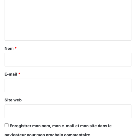
m
m
e
n
t
a
Nom
*
i
r
e
E-mail
*
*
Site web
Enregistrer mon nom, mon e-mail et mon site dans le
navigateur pour mon prochain commentaire.