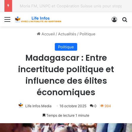
Moria FM, UNPC et Coopération Suisse unis pour stopper Ebola à Bukavu
Menu
Conne
R
Accueil
/
Actualités
/
Politique
Politique
Madagascar : Entre
incertitude politique et
influence des élites
économiques
Life Infos Media
16 octobre 2025
0
994
Temps de lecture 1 minute