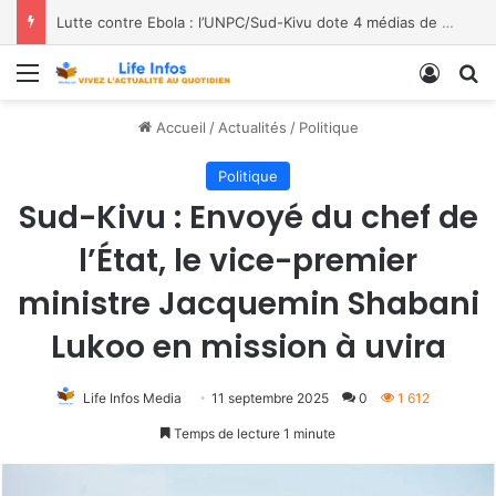
Lutte contre Ebola : l’UNPC/Sud-Kivu dote 4 médias de Bukavu de kits de lavage des mains, les bénéficiaires saluent le geste
Menu
Conne
R
Accueil
/
Actualités
/
Politique
Politique
Sud-Kivu : Envoyé du chef de
l’État, le vice-premier
ministre Jacquemin Shabani
Lukoo en mission à uvira
Life Infos Media
11 septembre 2025
0
1 612
Temps de lecture 1 minute