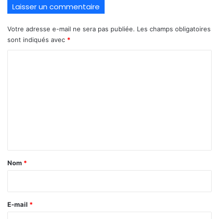
Laisser un commentaire
Votre adresse e-mail ne sera pas publiée.
Les champs obligatoires
sont indiqués avec
*
C
o
m
m
e
n
t
a
Nom
*
i
r
e
E-mail
*
*