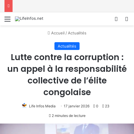
Menu
Conne
R
Accueil
/
Actualités
Actualités
Lutte contre la corruption :
un appel à la responsabilité
collective de l’élite
congolaise
Life Infos Media
17 janvier 2026
0
23
2 minutes de lecture