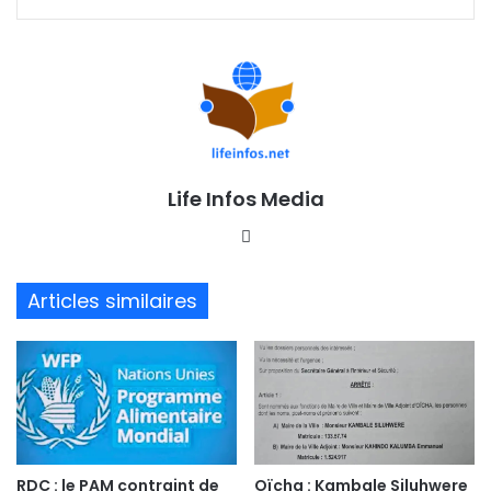
Life Infos Media
We
bsi
te
Articles similaires
RDC : le PAM contraint de
Oïcha : Kambale Siluhwere