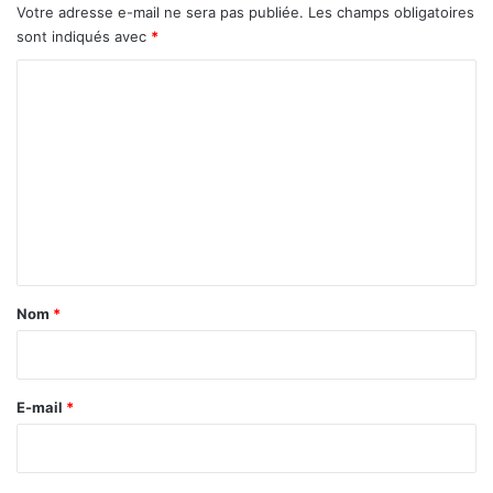
Votre adresse e-mail ne sera pas publiée.
Les champs obligatoires
sont indiqués avec
*
C
o
m
m
e
n
t
a
Nom
*
i
r
e
E-mail
*
*