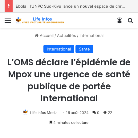
Spécial Mama à la paroisse Saint Jean-Paul II de Labotte, dans le diocèse de Bukavu
Menu
Conne
R
Accueil
/
Actualités
/
International
International
Santé
L’OMS déclare l’épidémie de
Mpox une urgence de santé
publique de portée
International
Life Infos Media
16 août 2024
0
22
4 minutes de lecture