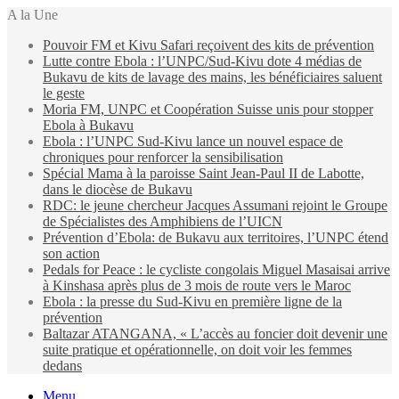
A la Une
Pouvoir FM et Kivu Safari reçoivent des kits de prévention
Lutte contre Ebola : l’UNPC/Sud-Kivu dote 4 médias de
Bukavu de kits de lavage des mains, les bénéficiaires saluent
le geste
Moria FM, UNPC et Coopération Suisse unis pour stopper
Ebola à Bukavu
Ebola : l’UNPC Sud-Kivu lance un nouvel espace de
chroniques pour renforcer la sensibilisation
Spécial Mama à la paroisse Saint Jean-Paul II de Labotte,
dans le diocèse de Bukavu
RDC: le jeune chercheur Jacques Assumani rejoint le Groupe
de Spécialistes des Amphibiens de l’UICN
Prévention d’Ebola: de Bukavu aux territoires, l’UNPC étend
son action
Pedals for Peace : le cycliste congolais Miguel Masaisai arrive
à Kinshasa après plus de 3 mois de route vers le Maroc
Ebola : la presse du Sud-Kivu en première ligne de la
prévention
Baltazar ATANGANA, « L’accès au foncier doit devenir une
suite pratique et opérationnelle, on doit voir les femmes
dedans
Menu