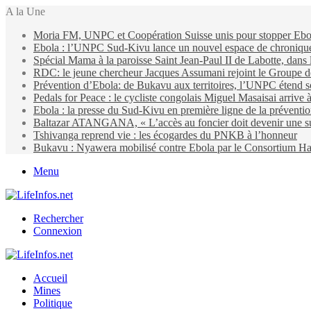
A la Une
Moria FM, UNPC et Coopération Suisse unis pour stopper Eb
Ebola : l’UNPC Sud-Kivu lance un nouvel espace de chroniques 
Spécial Mama à la paroisse Saint Jean-Paul II de Labotte, dans
RDC: le jeune chercheur Jacques Assumani rejoint le Groupe d
Prévention d’Ebola: de Bukavu aux territoires, l’UNPC étend s
Pedals for Peace : le cycliste congolais Miguel Masaisai arrive
Ebola : la presse du Sud-Kivu en première ligne de la préventi
Baltazar ATANGANA, « L’accès au foncier doit devenir une suit
Tshivanga reprend vie : les écogardes du PNKB à l’honneur
Bukavu : Nyawera mobilisé contre Ebola par le Consortium Ha
Menu
Rechercher
Connexion
Accueil
Mines
Politique