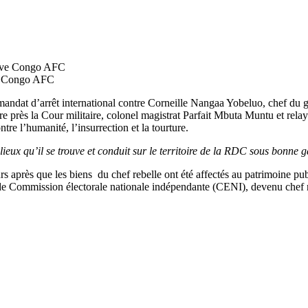
ve Congo AFC
mandat d’arrêt international contre Corneille Nangaa Yobeluo, chef du 
re près la Cour militaire, colonel magistrat Parfait Mbuta Muntu et rel
tre l’humanité, l’insurrection et la tourture.
ieux qu’il se trouve et conduit sur le territoire de la RDC sous bonne 
rs après que les biens du chef rebelle ont été affectés au patrimoine pub
nt de Commission électorale nationale indépendante (CENI), devenu chef 