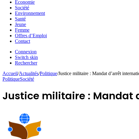
Economie
Société
Environnement
Santé
Jeune
Femme
Offres d’Emploi
Contact
Connexion
Switch skin
Rechercher
Accueil
/
Actualités
/
Politique
/
Justice militaire : Mandat d’arrêt interna
Politique
Société
Justice militaire : Mandat 