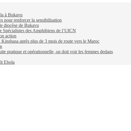
ola à Bukavu
pour renforcer la sensibilisation
 le diocèse de Bukavu
e Spécialistes des Amphibiens de l’UICN
on action
 à Kinshasa après plus de 3 mois de route vers le Maroc
on
e pratique et opérationnelle, on doit voir les femmes dedans
lt Ebola