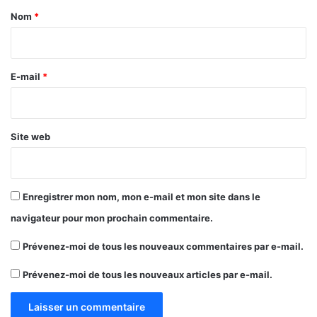
a
Nom
*
i
r
e
E-mail
*
*
Site web
Enregistrer mon nom, mon e-mail et mon site dans le
navigateur pour mon prochain commentaire.
Prévenez-moi de tous les nouveaux commentaires par e-mail.
Prévenez-moi de tous les nouveaux articles par e-mail.