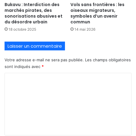
Bukavu : Interdiction des
Vols sans frontières : les
marchés pirates, des
oiseaux migrateurs,
sonorisations abusives et
symboles d’un avenir
du désordre urbain
commun
18 octobre 2025
14 mai 2026
Laisser un commentaire
Votre adresse e-mail ne sera pas publiée.
Les champs obligatoires
sont indiqués avec
*
C
o
m
m
e
n
t