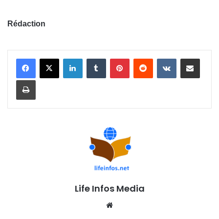
Rédaction
Linkedin
Tumblr
Pinterest
Reddit
VKontakte
Partager par email
Imprimer
Life Infos Media
We
bsi