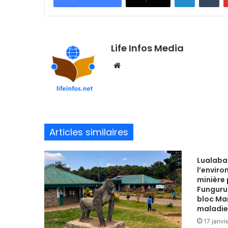
Life Infos Media
We
bsi
te
Articles similaires
Lualaba 
l’enviro
minière 
Fungurum
bloc Ma
maladie
17 janvi