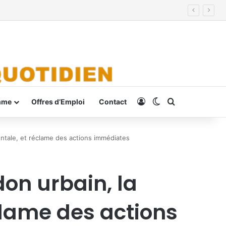
Connexion
Switch skin
Rechercher
mme
Offres d’Emploi
Contact
ntale, et réclame des actions immédiates
on urbain, la
lame des actions