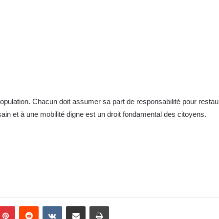
opulation. Chacun doit assumer sa part de responsabilité pour restaurer
sain et à une mobilité digne est un droit fondamental des citoyens.
Pinterest
Reddit
VKontakte
Partager par email
Imprimer