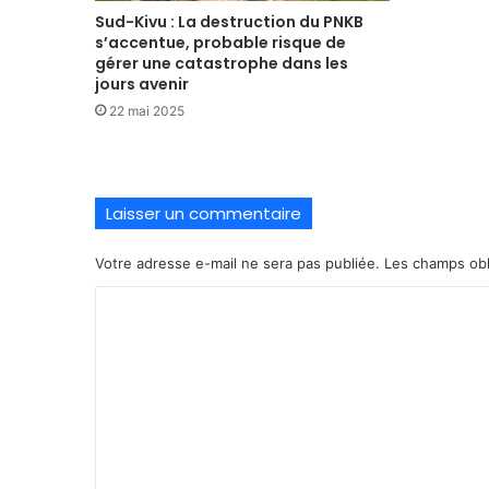
Sud-Kivu : La destruction du PNKB
s’accentue, probable risque de
gérer une catastrophe dans les
jours avenir
22 mai 2025
Laisser un commentaire
Votre adresse e-mail ne sera pas publiée.
Les champs obl
C
o
m
m
e
n