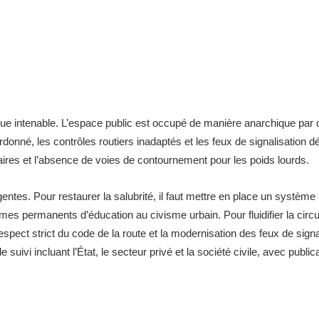
nue intenable. L’espace public est occupé de manière anarchique par
onné, les contrôles routiers inadaptés et les feux de signalisation défa
res et l’absence de voies de contournement pour les poids lourds.
ntes. Pour restaurer la salubrité, il faut mettre en place un système
es permanents d’éducation au civisme urbain. Pour fluidifier la circul
espect strict du code de la route et la modernisation des feux de sign
suivi incluant l’État, le secteur privé et la société civile, avec public