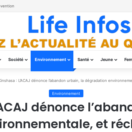
évention
Société
Environnement
Santé
Jeune
Fe
Kinshasa : L’ACAJ dénonce l’abandon urbain, la dégradation environneme
Environnement
’ACAJ dénonce l’aband
ironnementale, et réc