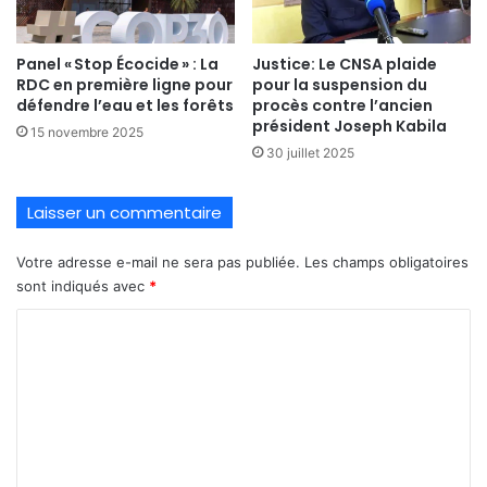
Panel « Stop Écocide » : La
Justice: Le CNSA plaide
RDC en première ligne pour
pour la suspension du
défendre l’eau et les forêts
procès contre l’ancien
président Joseph Kabila
15 novembre 2025
30 juillet 2025
Laisser un commentaire
Votre adresse e-mail ne sera pas publiée.
Les champs obligatoires
sont indiqués avec
*
C
o
m
m
e