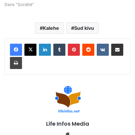
Dans "Société"
Kalehe
Sud kivu
Linkedin
Tumblr
Pinterest
Reddit
VKontakte
Partager par email
Imprimer
Life Infos Media
We