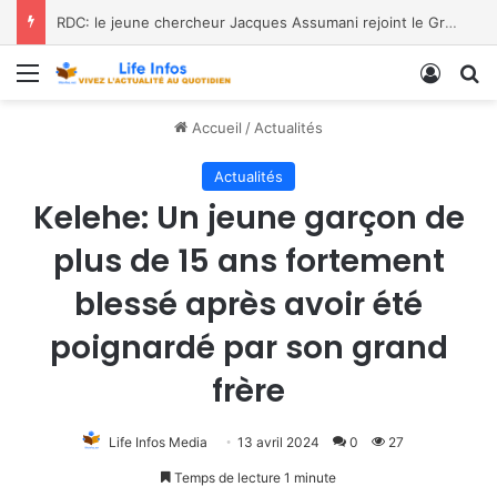
RDC: le jeune chercheur Jacques Assumani rejoint le Groupe de Spécialistes des Amphibiens de l’UICN
Menu
Conne
R
Accueil
/
Actualités
Actualités
Kelehe: Un jeune garçon de
plus de 15 ans fortement
blessé après avoir été
poignardé par son grand
frère
Life Infos Media
13 avril 2024
0
27
Temps de lecture 1 minute