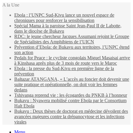
A la Une
Ebola : l’UNPC Sud-Kivu lance un nouvel espace de
chroniques pour renforcer la sensibilisation
Spécial Mama à la paroisse Saint Jean-Paul II de Labotte,
dans le diocèse de Bukavu
RDC: le jeune chercheur Jacques Assumani rejoint le Groupe
de Spécialistes des Amphibiens de l’UICN
Prévention d’Ebola: de Bukavu aux territoires, l’UNPC étend
son action
Pedals for Peace : le cycliste congolais Miguel Masaisai arrive
à Kinshasa après plus de 3 mois de route vers le Maroc
Ebola : la presse du Sud-Kivu en première ligne de la
prévention
Baltazar ATANGANA, « L’accès au foncier doit devenir une
suite pratique et opérationnelle, on doit voir les femmes
dedans
Tshivanga reprend vie : les écogardes du PNKB à l’honneur
Bukavu : Nyawera mobilisé contre Ebola par le Consortium
Halt Ebola
Bukavu : Deux thèses de doctorat en médecine dévoilent des
avancées majeures contre la drépanocytose et les infections
virales
Menu