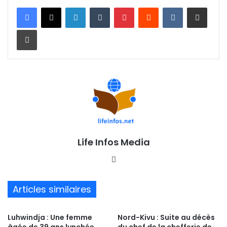
Linkedin
Tumblr
Pinterest
Reddit
VKontakte
Partager par email
Imprimer
Life Infos Media
We
bsi
te
Articles similaires
Luhwindja : Une femme
Nord-Kivu : Suite au décès
âgée de 39 ans lynchée
du chef de la chefferie de