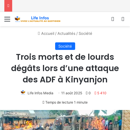
Menu
Conne
R
Accueil
/
Actualités
/
Société
Société
Trois morts et de lourds
dégâts lors d’une attaque
des ADF à Kinyanjon
Life Infos Media
11 août 2025
0
5 410
Temps de lecture 1 minute