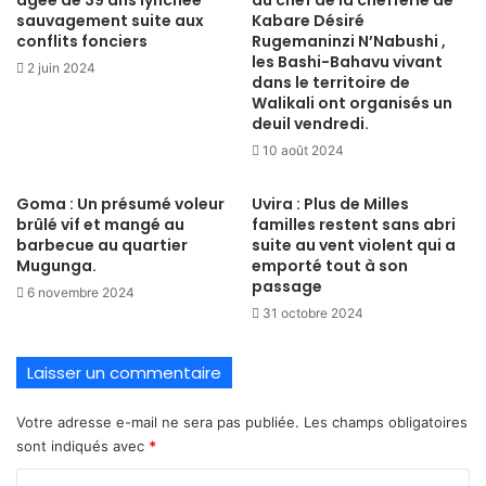
sauvagement suite aux
Kabare Désiré
conflits fonciers
Rugemaninzi N’Nabushi ,
les Bashi-Bahavu vivant
2 juin 2024
dans le territoire de
Walikali ont organisés un
deuil vendredi.
10 août 2024
Goma : Un présumé voleur
Uvira : Plus de Milles
brûlé vif et mangé au
familles restent sans abri
barbecue au quartier
suite au vent violent qui a
Mugunga.
emporté tout à son
passage
6 novembre 2024
31 octobre 2024
Laisser un commentaire
Votre adresse e-mail ne sera pas publiée.
Les champs obligatoires
sont indiqués avec
*
C