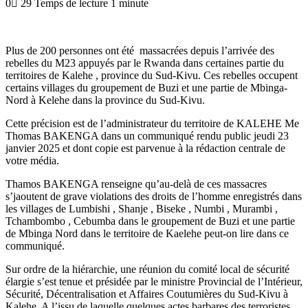
0
29
Temps de lecture 1 minute
Plus de 200 personnes ont été massacrées depuis l’arrivée des
rebelles du M23 appuyés par le Rwanda dans certaines partie du
territoires de Kalehe , province du Sud-Kivu. Ces rebelles occupent
certains villages du groupement de Buzi et une partie de Mbinga-
Nord à Kelehe dans la province du Sud-Kivu.
Cette précision est de l’administrateur du territoire de KALEHE Me
Thomas BAKENGA dans un communiqué rendu public jeudi 23
janvier 2025 et dont copie est parvenue à la rédaction centrale de
votre média.
Thamos BAKENGA renseigne qu’au-delà de ces massacres
s’jaoutent de grave violations des droits de l’homme enregistrés dans
les villages de Lumbishi , Shanje , Biseke , Numbi , Murambi ,
Tchambombo , Cebumba dans le groupement de Buzi et une partie
de Mbinga Nord dans le territoire de Kaelehe peut-on lire dans ce
communiqué.
Sur ordre de la hiérarchie, une réunion du comité local de sécurité
élargie s’est tenue et présidée par le ministre Provincial de l’Intérieur,
Sécurité, Décentralisation et Affaires Coutumières du Sud-Kivu à
Kalehe. A l’issu de laquelle quelques actes barbares des terroristes