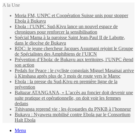
A la Une
Moria FM, UNPC et Coopération Suisse unis pour stopper
Ebola à Bukavu
Ebola : l’UNPC Sud-Kivu lance un nouvel espace de
chroniques pour renforcer la sensibilisation
Spécial Mama à la paroisse Saint Jean-Paul II de Labotte,
dans le diocèse de Bukavu
RDC: le jeune chercheur Jacques Assumani rejoint le Groupe
de Spécialistes des Amphibiens de l’UICN
Prévention d’Ebola: de Bukavu aux territoires, l’UNPC étend
son action
Pedals for Peace : le cycliste congolais Miguel Masaisai arrive
à Kinshasa après plus de 3 mois de route vers le Maroc
Ebola : la presse du Sud-Kivu en première ligne de la
prévention
Baltazar ATANGANA, « L’accès au foncier doit devenir une
suite pratique et opérationnelle, on doit voir les femmes
dedans
Tshivanga reprend vie : les écogardes du PNKB à l’honneur
Bukavu : Nyawera mobilisé contre Ebola par le Consortium
Halt Ebola
Menu