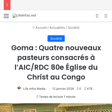
Menu
Conne
R
Accueil
/
Actualités
/
Société
Société
Goma : Quatre nouveaux
pasteurs consacrés à
l’AIC/RDC 80e Église du
Christ au Congo
Life Infos Media
12 janvier 2026
0
478
Temps de lecture 1 minute