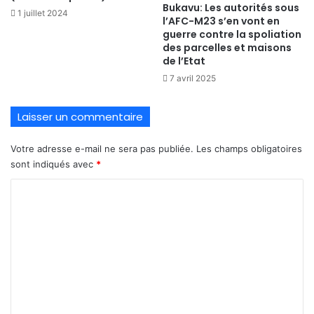
Bukavu: Les autorités sous
1 juillet 2024
l’AFC-M23 s’en vont en
guerre contre la spoliation
des parcelles et maisons
de l’Etat
7 avril 2025
Laisser un commentaire
Votre adresse e-mail ne sera pas publiée.
Les champs obligatoires
sont indiqués avec
*
C
o
m
m
e
n