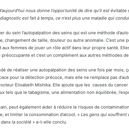
 d’aujourd’hui nous donne l’opportunité de dire qu’il est évitabl
 diagnostic est fait à temps, ce n’est plus une maladie qui cond
r du sein l’autopalpation des seins qui est une méthode d’aut
, changement de taille, douleur ou autre anomalie. C’est une pr
t aux femmes de jouer un rôle actif dans leur propre santé. Ell
 préoccupante et c’est un complément aux autres méthodes de
 de réaliser une autopalpation des seins une fois par mois, ça
fficace pour la détection précoce, mais elle ne remplace pas d
 Docteur Elisabeth Mishika. Elle ajoute que les causes du cance
tels que le tabagisme, une alimentation non équilibrée, l’exp
ain, peut également aider à réduire le risques de contaminatio
e, et limiter la consommation d’alcool. «
Les gens qui souffrent du
 dans la société
» a-t-elle conclu.