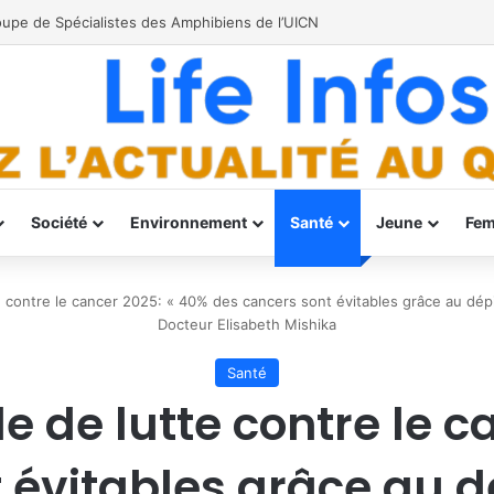
 étend son action
Société
Environnement
Santé
Jeune
Fe
 contre le cancer 2025: « 40% des cancers sont évitables grâce au dépis
Docteur Elisabeth Mishika
Santé
 de lutte contre le c
 évitables grâce au d