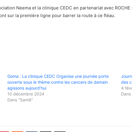
sociation Neema et la clinique CEDC en partenariat avec ROCHE 
nt sur la première ligne pour barrer la route à ce fléau.
Goma : La clinique CEDC Organise une journée porte
Journ
ouverte sous le thème contre les cancers de demain
des c
agissons aujourd’hui
4 fév
10 décembre 2024
Dans 
Dans "Santé"
Pinterest
Reddit
VKontakte
Partager par email
Imprimer