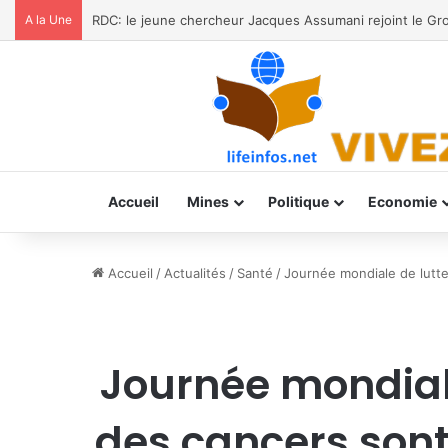
A la Une
Prévention d’Ebola: de Bukavu aux territoires, l’UNPC
Accueil
Mines
Politique
Economie
Accueil
/
Actualités
/
Santé
/
Journée mondiale de lutte
Journée mondiale
des cancers sont