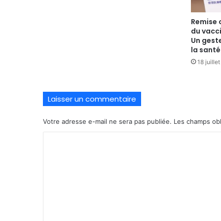
Remise o
du vacci
Un geste
la santé
18 juille
Laisser un commentaire
Votre adresse e-mail ne sera pas publiée.
Les champs obl
C
o
m
m
e
n