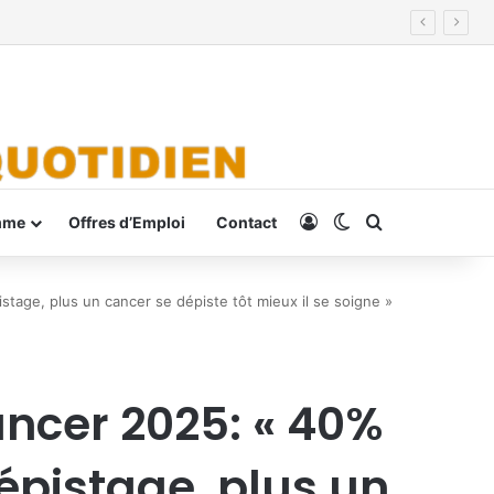
Connexion
Switch skin
Rechercher
mme
Offres d’Emploi
Contact
tage, plus un cancer se dépiste tôt mieux il se soigne »
ancer 2025: « 40%
épistage, plus un