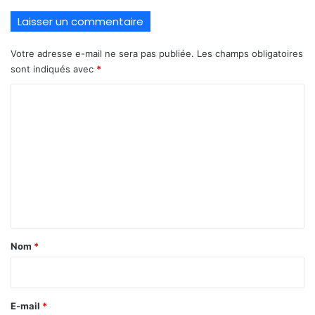
Laisser un commentaire
Votre adresse e-mail ne sera pas publiée.
Les champs obligatoires
sont indiqués avec
*
C
o
m
m
e
n
t
a
Nom
*
i
r
e
E-mail
*