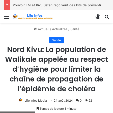
Pouvoir FM et Kivu Safari reçoivent des kits de prévention
Menu
Conne
R
Accueil
/
Actualités
/
Santé
Santé
Nord Kivu: La population de
Walikale appelée au respect
d’hygiène pour limiter la
chaîne de propagation de
l’épidémie de choléra
Life Infos Media
24 août 2024
0
22
Temps de lecture 1 minute