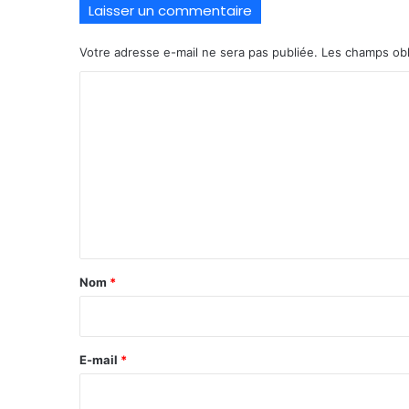
Laisser un commentaire
Votre adresse e-mail ne sera pas publiée.
Les champs obl
C
o
m
m
e
n
t
a
Nom
*
i
r
e
E-mail
*
*