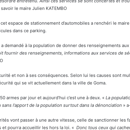
désordre entretenu. Ainsi ces services se sont concertés et tro
t savoir le maire Julien KATEMBO
 à cet espace de stationnement d’automobiles a renchéri le mai
icules dans ce parking.
a demandé à la population de donner des renseignements aux aut
oit fournir des renseignements, informations aux services de sé
BO
sécurité et non à ses conséquences. Selon lui les causes sont mul
curité qui se vit actuellement dans la ville de Goma.
50 armes par jour et aujourd’hui c’est une à deux. «
La populati
ans l’apport de la population surtout dans la dénonciation
» a-
orités vont passer à une autre vitesse, celle de sanctionner les 
t pourra accueillir les hors la loi. «
Donc tous ceux qui cachen