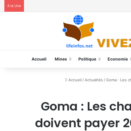
A la Une
Accueil
Mines
Politique
Economie
Accueil
/
Actualités
/
Goma : Les ch
Goma : Les chau
doivent payer 2