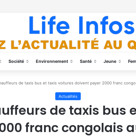
Société
Environnement
Santé
Jeune
Fe
auffeurs de taxis bus et taxis voitures doivent payer 2000 franc congo
Actualités
ffeurs de taxis bus e
000 franc congolais 