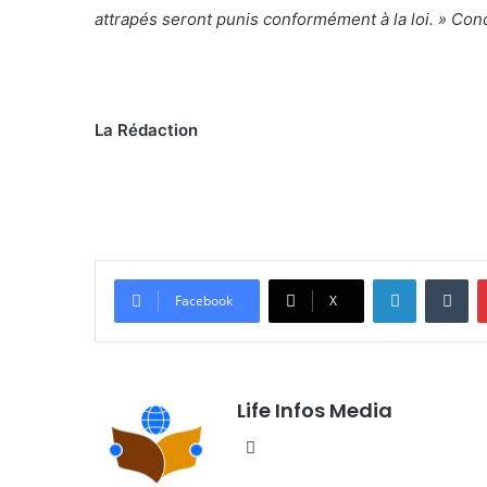
attrapés seront punis conformément à la loi. » Conc
La Rédaction
Linkedin
Tumblr
Facebook
X
Life Infos Media
We
bsi