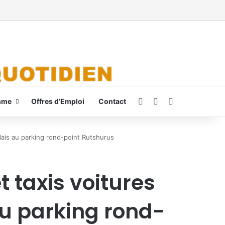
Connexion
Switch skin
Rechercher
mme
Offres d’Emploi
Contact
lais au parking rond-point Rutshurus
t taxis voitures
au parking rond-