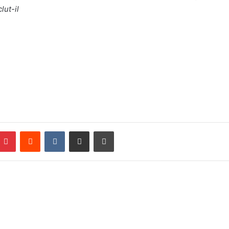
lut-il
Pinterest
Reddit
VKontakte
Partager par email
Imprimer