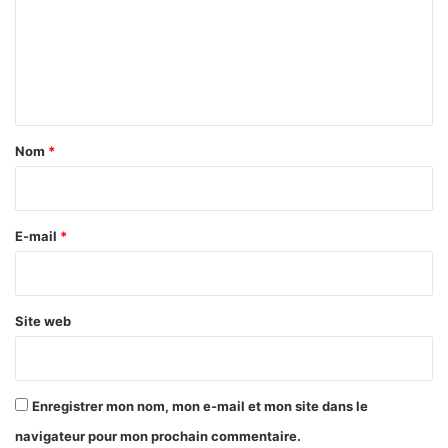
m
e
n
t
a
Nom
*
i
r
e
E-mail
*
*
Site web
Enregistrer mon nom, mon e-mail et mon site dans le
navigateur pour mon prochain commentaire.