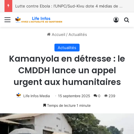
Lutte contre Ebola : l’UNPC/Sud-Kivu dote 4 médias de Bukavu de kits de lavage des mains, les bénéficiaires saluent le geste
Menu
Conne
R
Accueil
/
Actualités
Actualités
Kamanyola en détresse : le
CMDDH lance un appel
urgent aux humanitaires
Life Infos Media
15 septembre 2025
0
239
Temps de lecture 1 minute