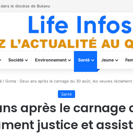
Groupe de Spécialistes des Amphibiens de l’UICN
Société
Environnement
Santé
Jeune
Fe
é
/
Goma : Deux ans après le carnage du 30 août, les veuves réclament 
Santé
ns après le carnage d
ment justice et assi