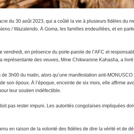
re du 30 août 2023, qui a coûté la vie à plusieurs fidèles du m
o / Wazalendo. À Goma, les familles endeuillées, et en particu
vendredi, en présence du porte-parole de l’AFC et responsab
, la représentante des veuves, Mme Chikwanine Kahasha, a livr
rs de 3h00 du matin, alors qu’une manifestation anti-MONUSCO s
rt de son époux. À l’époque, enceinte de six mois, elle affirme a
our leur soutien indéfectible.
oit pas rester impuni. Les autorités congolaises impliquées doiv
 en raison de la volonté des fidèles de dire la vérité et de