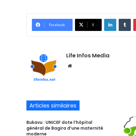
Linkedin
Tumblr
Facebook
X
Life Infos Media
We
bsi
te
Articles similaires
Bukavu : UNICEF dote l’hôpital
général de Bagira d’une maternité
moderne