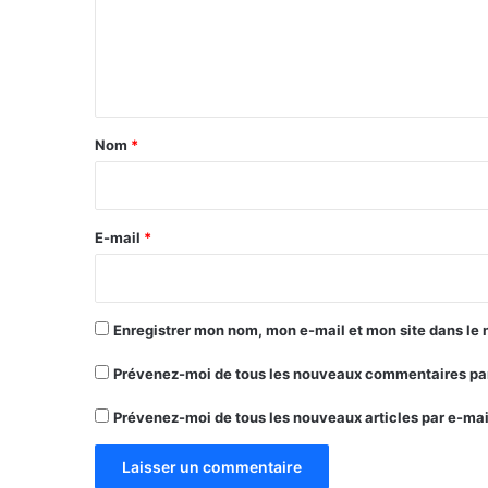
m
e
n
t
a
Nom
*
i
r
e
E-mail
*
*
Enregistrer mon nom, mon e-mail et mon site dans le
Prévenez-moi de tous les nouveaux commentaires par
Prévenez-moi de tous les nouveaux articles par e-mai