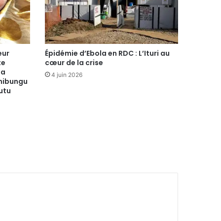
eur
Épidémie d’Ebola en RDC : L’Ituri au
te
cœur de la crise
la
4 juin 2026
mibungu
utu