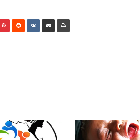
Pinterest
Reddit
VKontakte
Partager par email
Imprimer