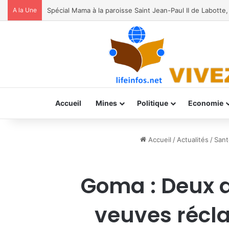
A la Une
RDC: le jeune chercheur Jacques Assumani rejoint le 
Accueil
Mines
Politique
Economie
Accueil
/
Actualités
/
Sant
Goma : Deux a
veuves récla