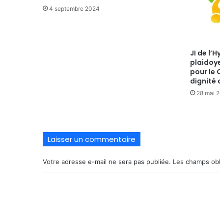
4 septembre 2024
JI de l’
plaidoy
pour le
dignité 
28 mai 
Laisser un commentaire
Votre adresse e-mail ne sera pas publiée.
Les champs obl
C
o
m