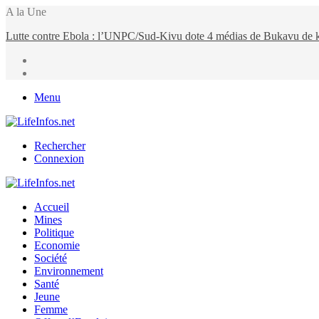
A la Une
Moria FM, UNPC et Coopération Suisse unis pour stopper Ebola à
Menu
Rechercher
Connexion
Accueil
Mines
Politique
Economie
Société
Environnement
Santé
Jeune
Femme