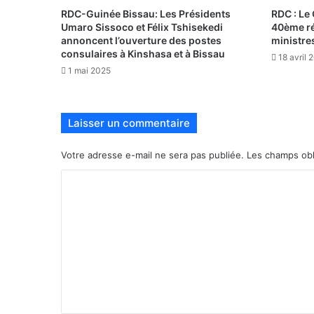
RDC-Guinée Bissau: Les Présidents
RDC : Le 
Umaro Sissoco et Félix Tshisekedi
40ème ré
annoncent l’ouverture des postes
ministre
consulaires à Kinshasa et à Bissau
18 avril 
1 mai 2025
Laisser un commentaire
Votre adresse e-mail ne sera pas publiée.
Les champs obl
C
o
m
m
e
n
t