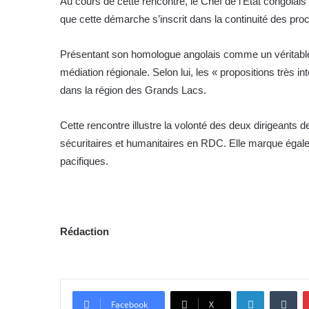
Au cours de cette rencontre, le Chef de l’État congolais 
que cette démarche s’inscrit dans la continuité des pro
Présentant son homologue angolais comme un véritable « 
médiation régionale. Selon lui, les « propositions très i
dans la région des Grands Lacs.
Cette rencontre illustre la volonté des deux dirigeants d
sécuritaires et humanitaires en RDC. Elle marque égale
pacifiques.
Rédaction
Linkedin
Tumblr
Facebook
X