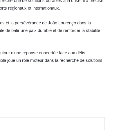
 recherche de solutions durables à la crise. Il a précisé
rts régionaux et internationaux.
ives et la persévérance de Joâo Lourenço dans la
é de bâtir une paix durable et de renforcer la stabilité
e autour d’une réponse concertée face aux défis
ola joue un rôle moteur dans la recherche de solutions