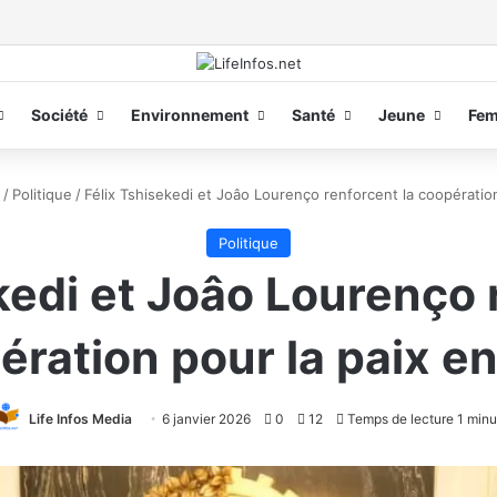
Société
Environnement
Santé
Jeune
Fe
/
Politique
/
Félix Tshisekedi et Joâo Lourenço renforcent la coopératio
Politique
kedi et Joâo Lourenço 
ération pour la paix e
Life Infos Media
6 janvier 2026
0
12
Temps de lecture 1 minu