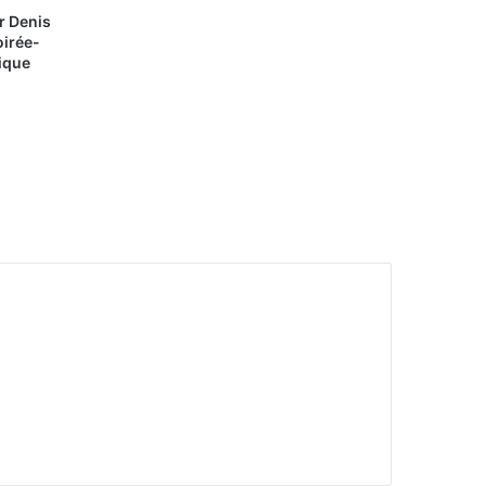
r Denis
oirée-
lique