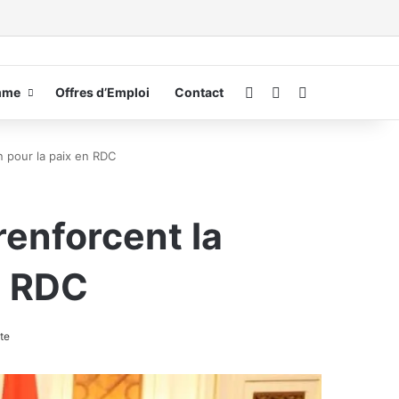
Connexion
Switch skin
Rechercher
mme
Offres d’Emploi
Contact
n pour la paix en RDC
renforcent la
n RDC
te