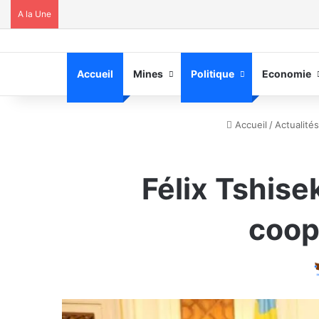
A la Une
Accueil
Mines
Politique
Economie
Accueil
/
Actualités
Félix Tshise
coop