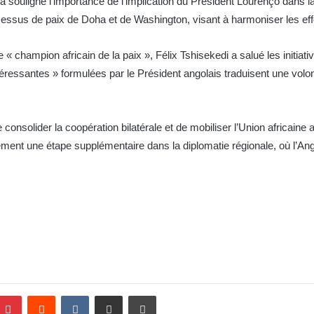
a souligné l’importance de l’implication du Président Lourenço dans la
cessus de paix de Doha et de Washington, visant à harmoniser les effo
champion africain de la paix », Félix Tshisekedi a salué les initiat
ntéressantes » formulées par le Président angolais traduisent une volont
e consolider la coopération bilatérale et de mobiliser l’Union africain
ment une étape supplémentaire dans la diplomatie régionale, où l’Ang
Pinterest
Reddit
VKontakte
Partager par email
Imprimer