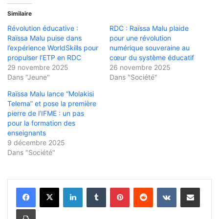
Similaire
Révolution éducative :
RDC : Raïssa Malu plaide
Raïssa Malu puise dans
pour une révolution
l’expérience WorldSkills pour
numérique souveraine au
propulser l’ETP en RDC
cœur du système éducatif
29 novembre 2025
26 novembre 2025
Dans "Jeune"
Dans "Société"
Raïssa Malu lance “Molakisi
Telema” et pose la première
pierre de l’IFME : un pas
pour la formation des
enseignants
9 décembre 2025
Dans "Société"
Linkedin
Tumblr
Pinterest
Reddit
VKontakte
Partager par email
Imprimer