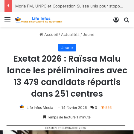
Moria FM, UNPC et Coopération Suisse unis pour stopper Ebola à Bukavu
Menu
Conne
R
Accueil
/
Actualités
/
Jeune
Jeune
Exetat 2026 : Raïssa Malu
lance les préliminaires avec
13 479 candidats répartis
dans 251 centres
Life Infos Media
14 février 2026
0
556
Temps de lecture 1 minute