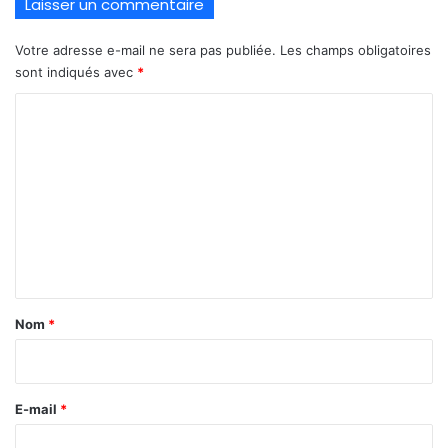
Laisser un commentaire
Votre adresse e-mail ne sera pas publiée.
Les champs obligatoires
sont indiqués avec
*
C
o
m
m
e
n
t
a
Nom
*
i
r
e
E-mail
*
*